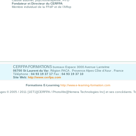
Claude Baumel, psychothérapeute, Ph'D
Fondateur et Directeur du CERFPA
Membre individuel de la FFdP et de l'Affop
CERFPA FORMATIONS
bureaux Espace 3000 Avenue Lantelme
06700 St Laurent du Var
. Région PACA . Provence Alpes Côte d'Azur . France
Téléphone :
04 93 19 37 17
Fax :
04 93 19 37 10
Site Web
:
http://www.cerfpa.com
Formations E-Learning
http://www.e-learning-formation.com
Images © 2005 / 2011 [1ET1][CERFPA / PhotoAlto][Hemera Technologies Inc] et ses concédants. Tou