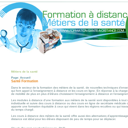
Métiers de la santé
Page: Accueil
Santé Formation
Dans le secteur de la formation des métiers de la santé, de nouvelles techniques d'en
qui font appel à l’enseignement à distance et les cours en ligne. En réponse à la charge
de mobilité de plus en plus d’élèves choisissent l'enseignement à distance et l’enseigne
Les modules à distance d'une formation aux métiers de la santé sont disponibles à tout
individuelle et suivre des cours à distance ou des cours en ligne de secrétaire médicale o
apporte une formation équitable à ceux qui vivent dans les régions reculées ou qui travai
du temps chargé.
Les cours à distance des métiers de la santé offre aussi des alternatives d'apprentissage
distance est idéal pour les élèves disposant de peu de temps pour se déplacer.